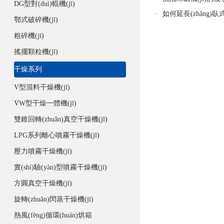
DG型對(duì)輥機(jī)
·
如何延長(zhǎng)
鄂式破碎機(jī)
粗碎機(jī)
搖擺顆粒機(jī)
干燥系列
V型混料干燥機(jī)
VW型干燥一體機(jī)
雙錐回轉(zhuǎn)真空干燥機(jī)
LPG系列離心噴霧干燥機(jī)
壓力噴霧干燥機(jī)
實(shí)驗(yàn)型噴霧干燥機(jī)
方圓真空干燥機(jī)
旋轉(zhuǎn)閃蒸干燥機(jī)
熱風(fēng)循環(huán)烘箱