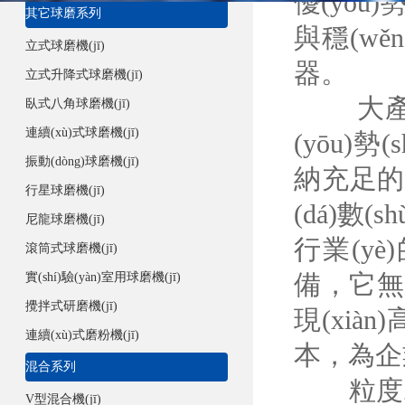
優(yōu)勢
其它球磨系列
與穩(wě
立式球磨機(jī)
器。
立式升降式球磨機(jī)
大產(ch
臥式八角球磨機(jī)
連續(xù)式球磨機(jī)
(yōu)勢(
振動(dòng)球磨機(jī)
納充足的研磨
行星球磨機(jī)
(dá)數(
尼龍球磨機(jī)
行業(yè)
滾筒式球磨機(jī)
備，它無(w
實(shí)驗(yàn)室用球磨機(jī)
攪拌式研磨機(jī)
現(xià
連續(xù)式磨粉機(jī)
本，
混合系列
粒度精準(z
V型混合機(jī)