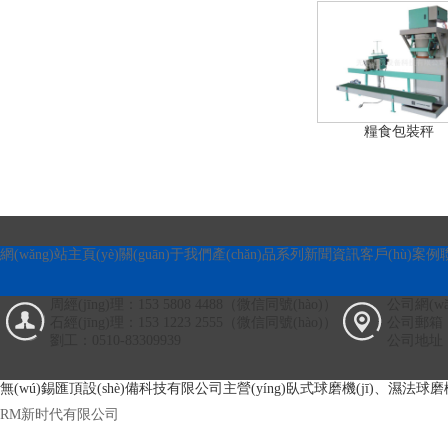
糧食包裝秤
網(wǎng)站主頁(yè)
關(guān)于我們
產(chǎn)品系列
新聞資訊
客戶(hù)案例
周經(jīng)理：153 5808 4488（微信同號(hào)）
公司網(wǎn
石經(jīng)理：153 1223 2555（微信同號(hào)）
公司郵箱：9
劉工：0510-83309939
公司地址：
無(wú)錫匯頂設(shè)備科技有限公司主營(yíng)臥式球磨機(jī)、濕法球磨機(jī
RM新时代有限公司