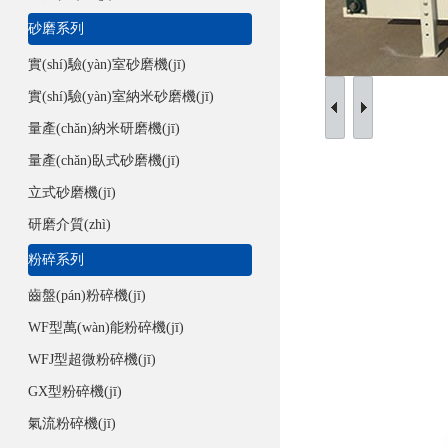
砂磨系列
實(shí)驗(yàn)室砂磨機(jī)
實(shí)驗(yàn)室納米砂磨機(jī)
量產(chǎn)納米研磨機(jī)
量產(chǎn)臥式砂磨機(jī)
立式砂磨機(jī)
研磨介質(zhì)
粉碎系列
齒盤(pán)粉碎機(jī)
WF型萬(wàn)能粉碎機(jī)
WFJ型超微粉碎機(jī)
GX型粉碎機(jī)
氣流粉碎機(jī)