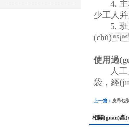
4. 主機(
少工人并大大
5. 班產(c
(chǔ)
使用過(g
人工上袋，機
袋，經(j
上一篇：
皮帶包
相關(guān)產(