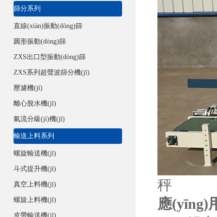
篩分系列
直線(xiàn)振動(dòng)篩
圓形振動(dòng)篩
ZXS出口型振動(dòng)篩
ZXS系列超聲波篩分機(jī)
壓濾機(jī)
離心脫水機(jī)
氣流分級(jí)機(jī)
輸送上料系列
螺旋輸送機(jī)
斗式提升機(jī)
秤
真空上料機(jī)
應(yīng
螺旋上料機(jī)
皮帶輸送機(jī)