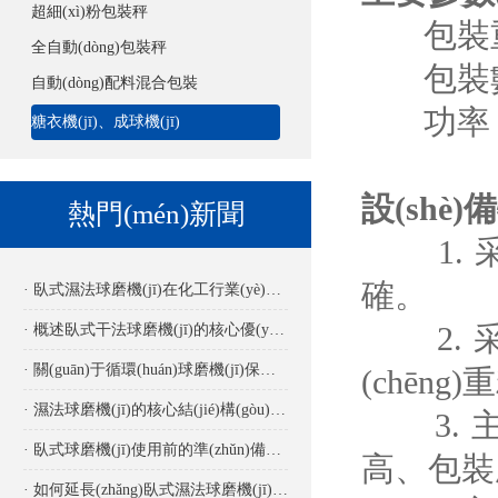
超細(xì)粉包裝秤
包裝重量
全自動(dòng)包裝秤
包裝數(s
自動(dòng)配料混合包裝
功率：2
糖衣機(jī)、成球機(jī)
設(shè)備
熱門(mén)新聞
1. 采用
確。
· 臥式濕法球磨機(jī)在化工行業(yè)的應(yīng)用
2. 采用
· 概述臥式干法球磨機(jī)的核心優(yōu)勢(shì)
· 關(guān)于循環(huán)球磨機(jī)保養(yǎng)要點(diǎn)詳解
(chēng
· 濕法球磨機(jī)的核心結(jié)構(gòu)解析
3. 主機
· 臥式球磨機(jī)使用前的準(zhǔn)備是怎樣的？
高、
· 如何延長(zhǎng)臥式濕法球磨機(jī)的使用壽命？