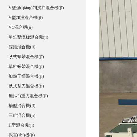
V型強(qiáng)制攪拌混合機(jī)
V型加濕混合機(jī)
VC混合機(jī)
單錐雙螺旋混合機(jī)
雙錐混合機(jī)
臥式螺帶混合機(jī)
單錐螺帶混合機(jī)
加熱干燥混合機(jī)
臥式犁刀混合機(jī)
無(wú)重力混合機(jī)
槽型混合機(jī)
三維混合機(jī)
H型混合機(jī)
振實(shí)機(jī)