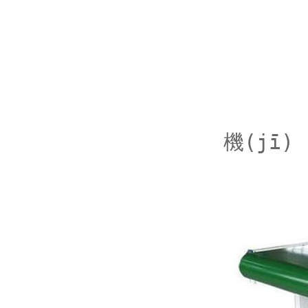
機(jī)