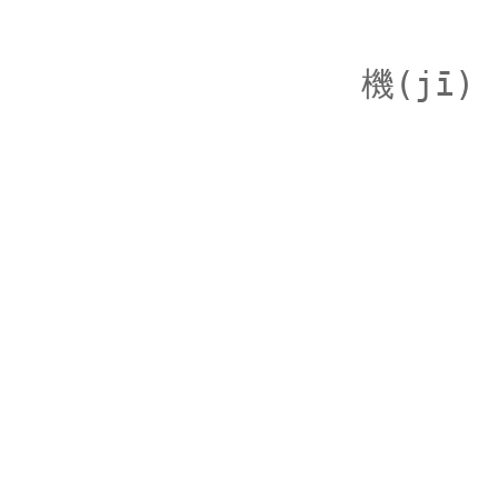
機(jī)