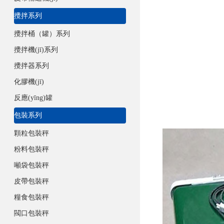
攪拌系列
攪拌桶（罐）系列
攪拌機(jī)系列
攪拌器系列
化膠機(jī)
反應(yīng)罐
包裝系列
顆粒包裝秤
粉料包裝秤
噸袋包裝秤
皮帶包裝秤
糧食包裝秤
閥口包裝秤